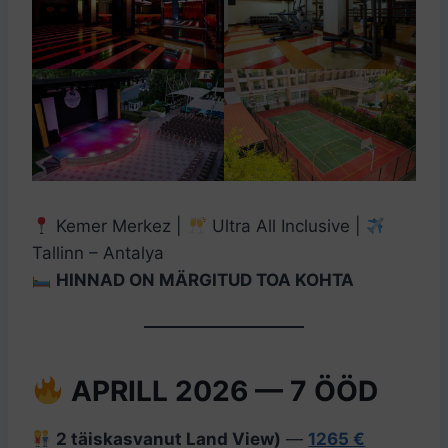
Kemer Merkez |
Ultra All Inclusive |
Tallinn – Antalya
HINNAD ON MÄRGITUD TOA KOHTA
APRILL 2026 — 7 ÖÖD
2 täiskasvanut Land View)
—
1265 €