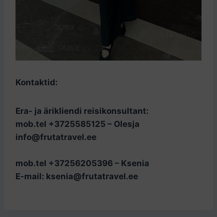
Kontaktid:
Era- ja ärikliendi reisikonsultant:
mob.tel +3725585125 – Olesja
info@frutatravel.ee
mob.tel +37256205396 – Ksenia
E-mail: ksenia@frutatravel.ee